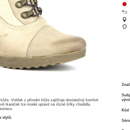
Zna
Subj
výro
 kůže. Vnitřek z přírodní kůže zajišťuje dostatečný komfort
vě tkaniček lze model upravit na různé šířky chodidla.
postavu.
Kód 
 stylů.
Séri