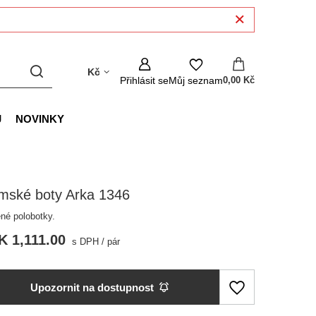
Kč
Přihlásit se
Můj seznam
0,00 Kč
J
NOVINKY
mské boty Arka 1346
né polobotky.
K 1,111.00
s DPH
/
pár
Upozornit na dostupnost