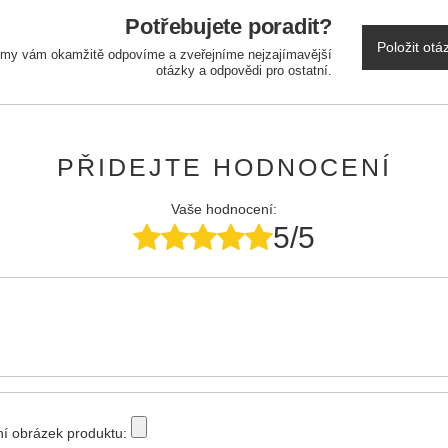
Potřebujete poradit?
Položit otá
a my vám okamžitě odpovíme a zveřejníme nejzajímavější
otázky a odpovědi pro ostatní.
PŘIDEJTE HODNOCENÍ
Vaše hodnocení:
5/5
tní obrázek produktu: