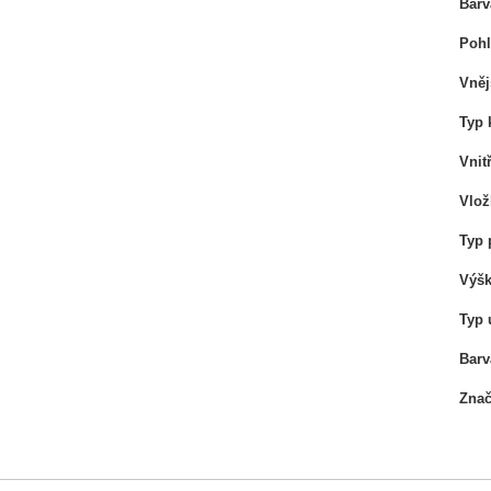
Barv
Pohl
Vněj
Typ 
Vnit
Vlož
Typ 
Výšk
Typ 
Barv
Zna