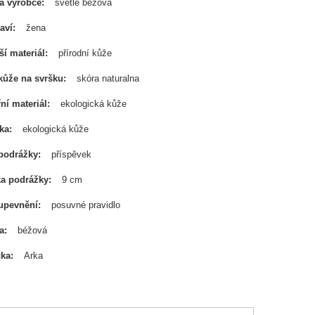
a výrobce
světle béžová
aví
žena
ší materiál
přírodní kůže
kůže na svršku
skóra naturalna
řní materiál
ekologická kůže
ka
ekologická kůže
podrážky
příspěvek
a podrážky
9 cm
upevnění
posuvné pravidlo
a
béžová
čka
Arka