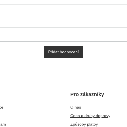
Přidat hodnocení
Pro zákazníky
ce
O nás
Cena a druhy dopravy
nam
Způsoby platby