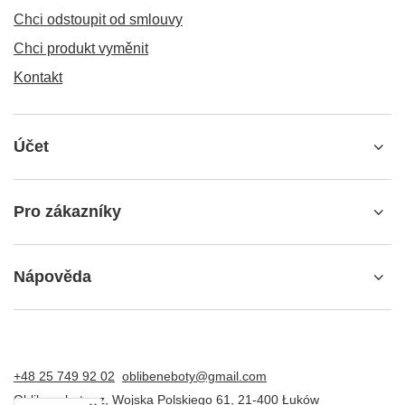
Chci odstoupit od smlouvy
Chci produkt vyměnit
Kontakt
Účet
Pro zákazníky
Nápověda
+48 25 749 92 02
oblibeneboty@gmail.com
Oblibeneboty.cz
,
Wojska Polskiego 61
,
21-400
Łuków