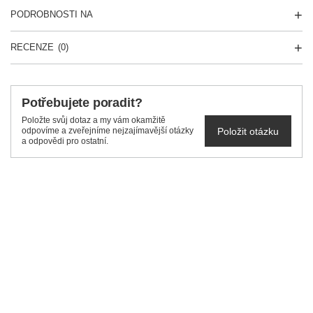
PODROBNOSTI NA
RECENZE
(0)
Potřebujete poradit?
Položte svůj dotaz a my vám okamžitě
Položit otázku
odpovíme a zveřejníme nejzajímavější otázky
a odpovědi pro ostatní.