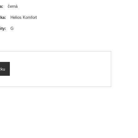
a
černá
čka
Helios Komfort
ity
G
zku