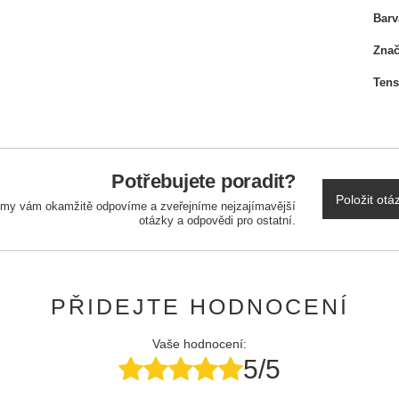
Barv
Zna
Tens
Potřebujete poradit?
Položit otá
a my vám okamžitě odpovíme a zveřejníme nejzajímavější
otázky a odpovědi pro ostatní.
PŘIDEJTE HODNOCENÍ
Vaše hodnocení:
5/5