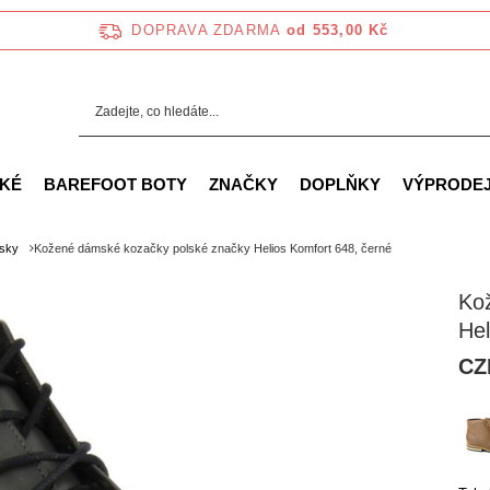
DOPRAVA ZDARMA
od 553,00 Kč
KÉ
BAREFOOT BOTY
ZNAČKY
DOPLŇKY
VÝPRODE
isky
Kožené dámské kozačky polské značky Helios Komfort 648, černé
Ko
Hel
CZ