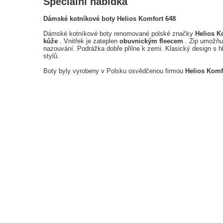
Speciální nabídka
Dámské kotníkové boty Helios Komfort 648
Dámské kotníkové boty renomované polské značky
Helios K
kůže
. Vnitřek je zateplen
obuvnickým fleecem
. Zip umožňuj
nazouvání. Podrážka dobře přilne k zemi. Klasický design s
stylů.
Boty byly vyrobeny v Polsku osvědčenou firmou
Helios Komf