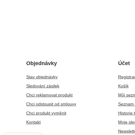
Objednávky
Účet
Stav objednávky
Registra
Sledování zásilek
Košík
Chci reklamovat produkt
Můj sez
Chci odstoupit od smlouvy
Seznam 
Chci produkt vyměnit
Historie 
Kontakt
Moje sle
Newslett