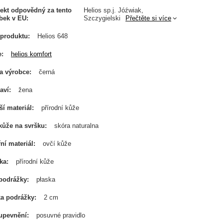
ekt odpovědný za tento
Helios sp.j. Jóźwiak,
bek v EU
Szczygielski
Přečtěte si více
produktu
Helios 648
e
helios komfort
a výrobce
černá
aví
žena
ší materiál
přírodní kůže
kůže na svršku
skóra naturalna
řní materiál
ovčí kůže
ka
přírodní kůže
podrážky
płaska
a podrážky
2 cm
upevnění
posuvné pravidlo