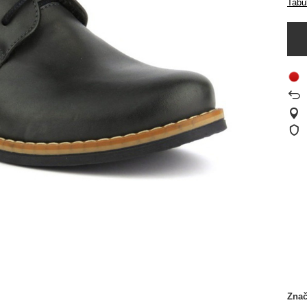
Tabul
Zna