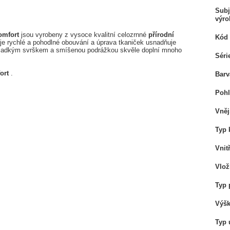
Subj
výro
omfort
jsou vyrobeny z vysoce kvalitní celozrnné
přírodní
Kód 
e rychlé a pohodlné obouvání a úprava tkaniček usnadňuje
 hladkým svrškem a smíšenou podrážkou skvěle doplní mnoho
Séri
ort
.
Barv
Pohl
Vněj
Typ 
Vnit
Vlož
Typ 
Výšk
Typ 