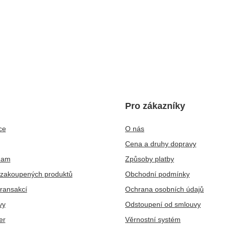
Pro zákazníky
ce
O nás
Cena a druhy dopravy
nam
Způsoby platby
zakoupených produktů
Obchodní podmínky
transakcí
Ochrana osobních údajů
vy
Odstoupení od smlouvy
er
Věrnostní systém