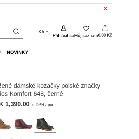
Kč
Přihlásit se
Můj seznam
0,00 Kč
J
NOVINKY
žené dámské kozačky polské značky
ios Komfort 648, černé
K 1,390.00
s DPH
/
pár