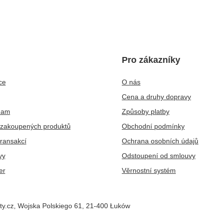
Pro zákazníky
ce
O nás
Cena a druhy dopravy
nam
Způsoby platby
zakoupených produktů
Obchodní podmínky
transakcí
Ochrana osobních údajů
vy
Odstoupení od smlouvy
er
Věrnostní systém
ty.cz
,
Wojska Polskiego 61
,
21-400
Łuków