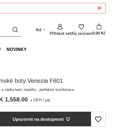
Kč
Přihlásit se
Můj seznam
0,00 Kč
J
NOVINKY
mské boty Venezia F601
 s nádechem starého - perfektní kombinace.
K 1,558.00
s DPH
/
pár
Upozornit na dostupnost