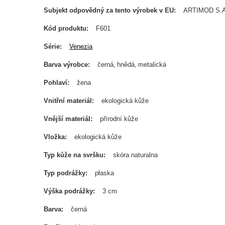
Subjekt odpovědný za tento výrobek v EU
ARTIMOD S.A
Kód produktu
F601
Série
Venezia
Barva výrobce
černá
hnědá
metalická
Pohlaví
žena
Vnitřní materiál
ekologická kůže
Vnější materiál
přírodní kůže
Vložka
ekologická kůže
Typ kůže na svršku
skóra naturalna
Typ podrážky
płaska
Výška podrážky
3 cm
Barva
černá