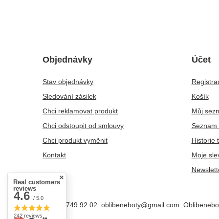
Objednávky
Účet
Stav objednávky
Registra
Sledování zásilek
Košík
Chci reklamovat produkt
Můj sez
Chci odstoupit od smlouvy
Seznam 
Chci produkt vyměnit
Historie 
Kontakt
Moje sle
Newslett
Real customers
reviews
4.6
/ 5.0
+48 25 749 92 02
oblibeneboty@gmail.com
Oblibenebo
242 reviews