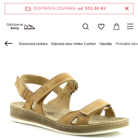
DOPRAVA ZDARMA
od 553,00 Kč
Domovská stránka
Dámská obuv Helios Comfort
Sandály
Pohodlné dáms