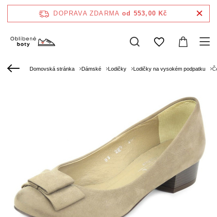
DOPRAVA ZDARMA
od 553,00 Kč
Domovská stránka
Dámské
Lodičky
Lodičky na vysokém podpatku
Č