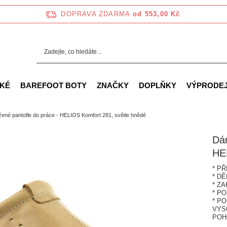
DOPRAVA ZDARMA
od 553,00 Kč
KÉ
BAREFOOT BOTY
ZNAČKY
DOPLŇKY
VÝPRODE
né pantofle do práce - HELIOS Komfort 281, světle hnědé
Dám
HE
* P
* D
* Z
* P
* P
VYS
POH