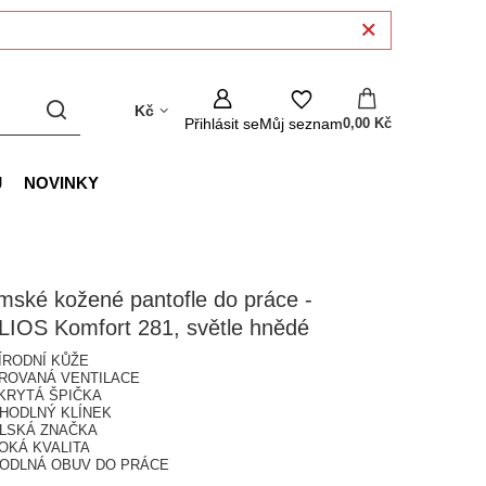
Kč
Přihlásit se
Můj seznam
0,00 Kč
J
NOVINKY
ské kožené pantofle do práce -
LIOS Komfort 281, světle hnědé
ŘÍRODNÍ KŮŽE
ĚROVANÁ VENTILACE
AKRYTÁ ŠPIČKA
OHODLNÝ KLÍNEK
OLSKÁ ZNAČKA
OKÁ KVALITA
ODLNÁ OBUV DO PRÁCE