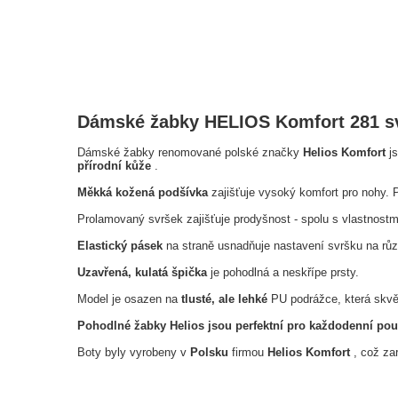
Dámské žabky HELIOS Komfort 281 sv
Dámské žabky renomované polské značky
Helios Komfort
js
přírodní kůže
.
Měkká kožená podšívka
zajišťuje vysoký komfort pro nohy.
Prolamovaný svršek zajišťuje prodyšnost - spolu s vlastnostm
Elastický pásek
na straně usnadňuje nastavení svršku na růz
Uzavřená, kulatá špička
je pohodlná a neskřípe prsty.
Model je osazen na
tlusté, ale lehké
PU podrážce, která skvěl
Pohodlné žabky Helios jsou perfektní pro každodenní použ
Boty byly vyrobeny v
Polsku
firmou
Helios Komfort
, což zar