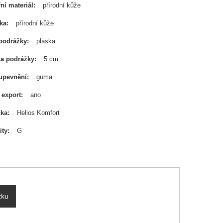
řní materiál
přírodní kůže
ka
přírodní kůže
podrážky
płaska
a podrážky
5 cm
upevnění
guma
export
ano
čka
Helios Komfort
ity
G
zku