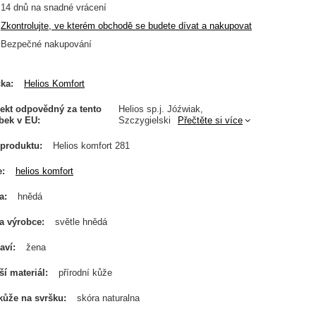
14
dnů na snadné vrácení
Zkontrolujte, ve kterém obchodě se budete dívat a nakupovat
Bezpečné nakupování
čka
Helios Komfort
ekt odpovědný za tento
Helios sp.j. Jóźwiak,
bek v EU
Szczygielski
Přečtěte si více
produktu
Helios komfort 281
e
helios komfort
a
hnědá
a výrobce
světle hnědá
aví
žena
ší materiál
přírodní kůže
kůže na svršku
skóra naturalna