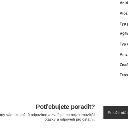
Vnit
Vlož
Typ 
Výšk
Typ 
Amz 
Zna
Tens
Potřebujete poradit?
Položit otá
a my vám okamžitě odpovíme a zveřejníme nejzajímavější
otázky a odpovědi pro ostatní.