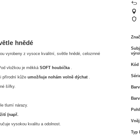
Zna
ětle hnědé
Subj
výro
ou vyrobeny z vysoce kvalitní, světle hnědé, celozrnné
Kód 
 Pod vložkou je měkká
SOFT houbička
.
Séri
i přírodní kůže
umožňuje nohám volně dýchat
.
né šířky.
Barv
Barv
e tlumí nárazy.
Pohl
ití (např.
Vněj
učuje vysokou kvalitu a odolnost.
Typ 