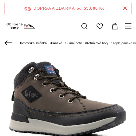
DOPRAVA ZDARMA
od 553,00 Kč
Domovská stránka
Pánské
Zimní boty
Kotníkové boty
Teplé pánské k