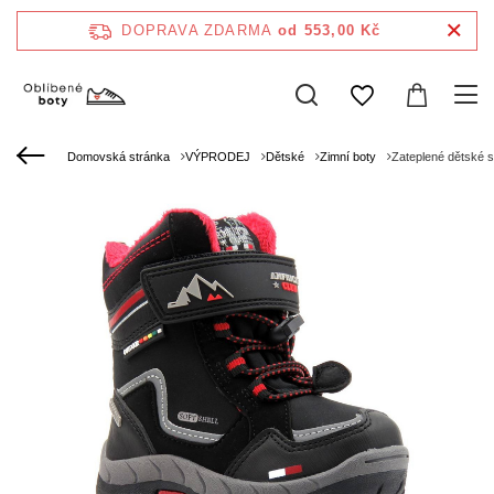
DOPRAVA ZDARMA
od 553,00 Kč
Domovská stránka
VÝPRODEJ
Dětské
Zimní boty
Zateplené dětské 