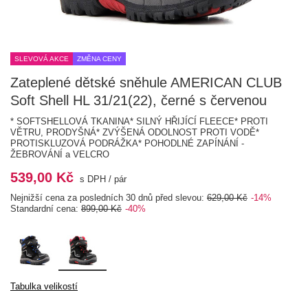
SLEVOVÁ AKCE
ZMĚNA CENY
Zateplené dětské sněhule AMERICAN CLUB
Soft Shell HL 31/21(22), černé s červenou
* SOFTSHELLOVÁ TKANINA* SILNÝ HŘIJÍCÍ FLEECE* PROTI
VĚTRU, PRODYŠNÁ* ZVÝŠENÁ ODOLNOST PROTI VODĚ*
PROTISKLUZOVÁ PODRÁŽKA* POHODLNÉ ZAPÍNÁNÍ -
ŽEBROVÁNÍ a VELCRO
539,00 Kč
s DPH
/
pár
Nejnižší cena za posledních 30 dnů před slevou:
629,00 Kč
-14%
Standardní cena:
899,00 Kč
-40%
Tabulka velikostí