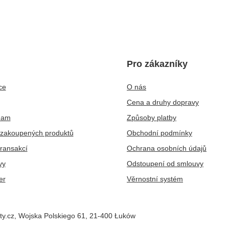
Pro zákazníky
ce
O nás
Cena a druhy dopravy
nam
Způsoby platby
zakoupených produktů
Obchodní podmínky
transakcí
Ochrana osobních údajů
vy
Odstoupení od smlouvy
er
Věrnostní systém
ty.cz
,
Wojska Polskiego 61
,
21-400
Łuków