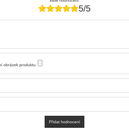
Vaše hodnocení:
5/5
tní obrázek produktu:
Přidat hodnocení