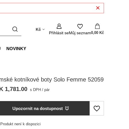
Kč
Přihlásit se
Můj seznam
0,00 Kč
J
NOVINKY
mské kotníkové boty Solo Femme 52059
K 1,781.00
s DPH
/
pár
Upozornit na dostupnost
Produkt není k dispozici