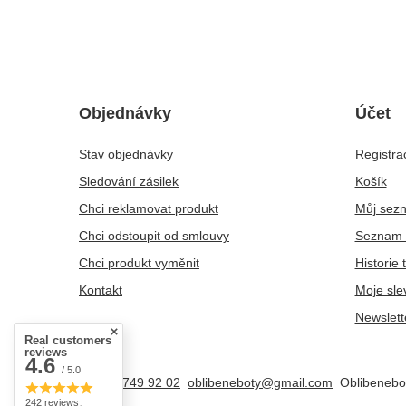
Objednávky
Účet
Stav objednávky
Registra
Sledování zásilek
Košík
Chci reklamovat produkt
Můj sez
Chci odstoupit od smlouvy
Seznam 
Chci produkt vyměnit
Historie 
Kontakt
Moje sle
Newslett
Real customers
reviews
4.6
/ 5.0
+48 25 749 92 02
oblibeneboty@gmail.com
Oblibenebo
242 reviews