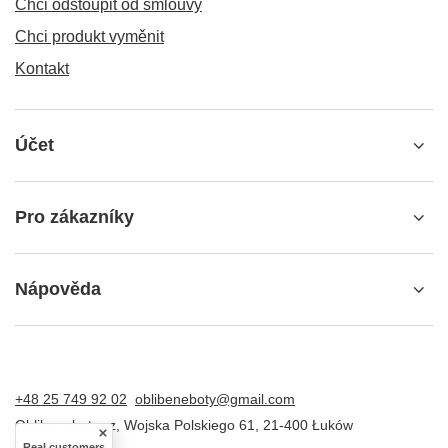
Chci odstoupit od smlouvy
Chci produkt vyměnit
Kontakt
Účet
Pro zákazníky
Nápověda
+48 25 749 92 02
oblibeneboty@gmail.com
Oblibeneboty.cz
,
Wojska Polskiego 61
,
21-400
Łuków
Real customers