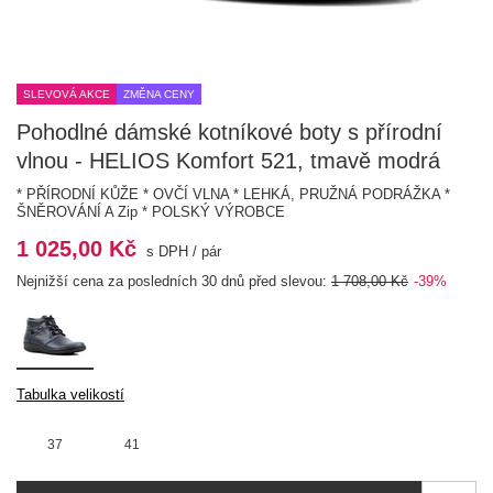
SLEVOVÁ AKCE
ZMĚNA CENY
Pohodlné dámské kotníkové boty s přírodní
vlnou - HELIOS Komfort 521, tmavě modrá
* PŘÍRODNÍ KŮŽE * OVČÍ VLNA * LEHKÁ, PRUŽNÁ PODRÁŽKA *
ŠNĚROVÁNÍ A Zip * POLSKÝ VÝROBCE
1 025,00 Kč
s DPH
/
pár
Nejnižší cena za posledních 30 dnů před slevou:
1 708,00 Kč
-39%
Tabulka velikostí
37
41