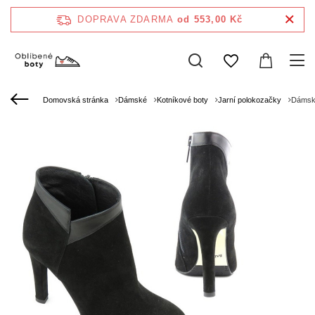
DOPRAVA ZDARMA
od 553,00 Kč
Domovská stránka
Dámské
Kotníkové boty
Jarní polokozačky
Dámské