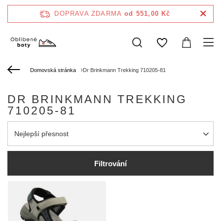
DOPRAVA ZDARMA
od 551,00 Kč
Domovská stránka
Dr Brinkmann Trekking 710205-81
DR BRINKMANN TREKKING
710205-81
Zmień sortowanie
Nejlepší přesnost
Filtrování