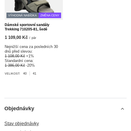
VÝHODNÁ NABÍDKA
ZMĚNA CENY
Dámské sportovní sandály
Trekking 710205-81, šedé
1 109,00 Kč
/
pár
Nejnižší cena za posledních 30
dnů před slevou:
1 108,00 Kč
+1%
Standardní cena:
1 386,00 Kč
-20%
40
41
VELIKOST:
Objednávky
Stav objednávky