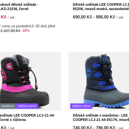
kavé dětské sněhule -
Dětské sněhule LEE COOPER LCJ
KO 21036, černé
0520K, tmavě modrá, nastavitelné
 Kč
od
690,00 Kč
-
do
886,00 Kč
/
pár
/
pár
í cena za posledních 30 dnů před
:
1 107,00 Kč
-49%
 NABÍDKA
ZMĚNA CENY
ZMĚNA CENY
 sněhule LEE COOPER LCJ-21-44-
Dětské sněhule s manžetou - LEE
černé s růžovou
COOPER LCJ-21-44-0517K, tmav
 Kč
od
746,00 Kč
-
do
796,00 Kč
/
pár
/
pár