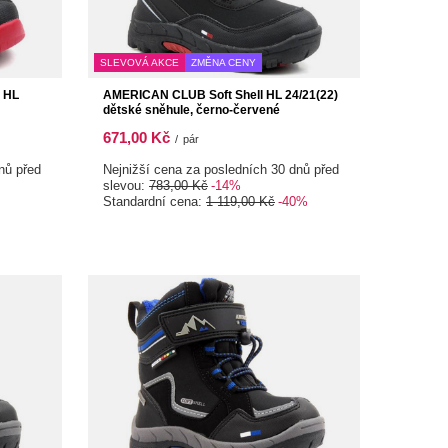
SLEVOVÁ AKCE
ZMĚNA CENY
 HL
AMERICAN CLUB Soft Shell HL 24/21(22)
dětské sněhule, černo-červené
671,00 Kč
/
pár
nů před
Nejnižší cena za posledních 30 dnů před
slevou:
783,00 Kč
-14%
Standardní cena:
1 119,00 Kč
-40%