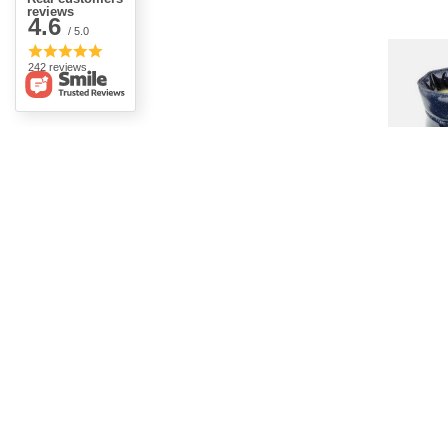
reviews
4.6
/ 5.0
242 reviews
SLEVOVÁ
Dětské 
WEESTE
731,00
Nejnižš
slevou
Standa