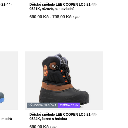
-21-44-
Dětské sněhule LEE COOPER LCJ-21-44-
0521K, růžové, nastavitelné
od
690,00 Kč
-
do
708,00 Kč
/
pár
VÝHODNÁ NABÍDKA
ZMĚNA CENY
Dětské sněhule LEE COOPER LCJ-21-44-
ě modrá
0524K, černé s hnědou
690,00 Kč
/
pár