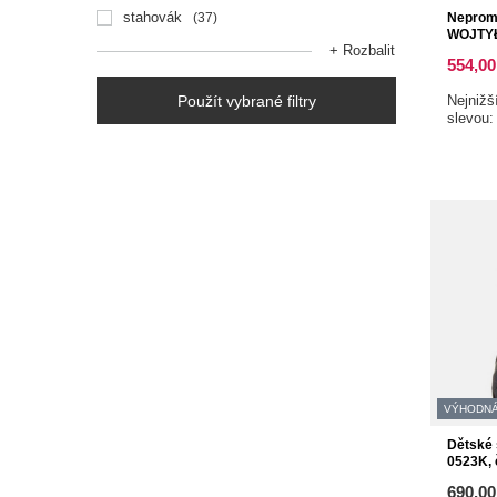
stahovák
37
Nepromo
WOJTYŁ
+ Rozbalit
554,00
Použít vybrané filtry
Nejnižš
slevou
VÝHODNÁ
Dětské
0523K, 
690,00