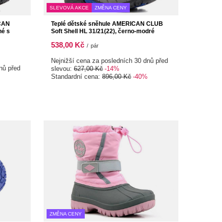
SLEVOVÁ AKCE
ZMĚNA CENY
ICAN
Teplé dětské sněhule AMERICAN CLUB
né s
Soft Shell HL 31/21(22), černo-modré
538,00 Kč
/
pár
Nejnižší cena za posledních 30 dnů před
nů před
slevou:
627,00 Kč
-14%
Standardní cena:
896,00 Kč
-40%
ZMĚNA CENY