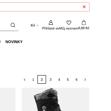
Kč
Přihlásit se
Můj seznam
0,00 Kč
J
NOVINKY
1
2
3
4
5
6