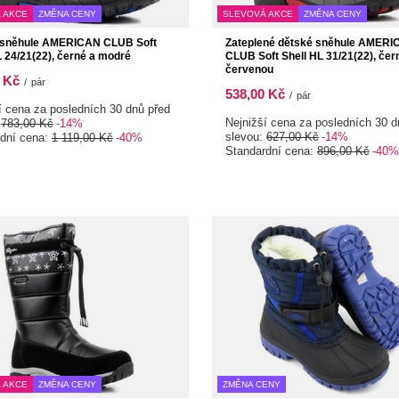
 AKCE
ZMĚNA CENY
SLEVOVÁ AKCE
ZMĚNA CENY
 sněhule AMERICAN CLUB Soft
Zateplené dětské sněhule AMER
L 24/21(22), černé a modré
CLUB Soft Shell HL 31/21(22), čer
červenou
 Kč
/
pár
538,00 Kč
/
pár
í cena za posledních 30 dnů před
Nejnižší cena za posledních 30 d
:
783,00 Kč
-14%
slevou:
627,00 Kč
-14%
rdní cena:
1 119,00 Kč
-40%
Standardní cena:
896,00 Kč
-40%
 AKCE
ZMĚNA CENY
ZMĚNA CENY