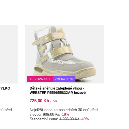
SLEVOVÁ AKCE
ZMĚNA CENY
JTYŁKO
Dětské sněhule zateplené vlnou -
WEESTEP R559655832AP, béžové
725,00 Kč
/
pár
nů před
Nejnižší cena za posledních 30 dnů před
slevou:
906,00 Kč
-19%
Standardní cena:
1 208,00 Kč
-40%