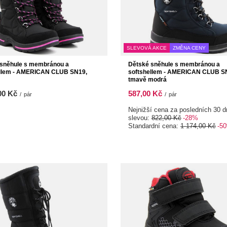
SLEVOVÁ AKCE
ZMĚNA CENY
 sněhule s membránou a
Dětské sněhule s membránou a
ellem - AMERICAN CLUB SN19,
softshellem - AMERICAN CLUB SN
tmavě modrá
00 Kč
587,00 Kč
/
pár
/
pár
Nejnižší cena za posledních 30 d
slevou:
822,00 Kč
-28%
Standardní cena:
1 174,00 Kč
-5