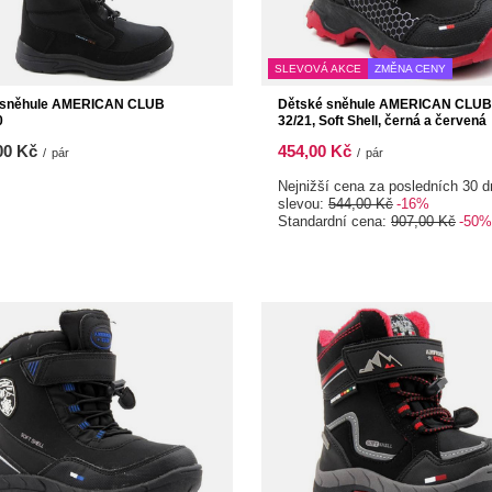
SLEVOVÁ AKCE
ZMĚNA CENY
 sněhule AMERICAN CLUB
Dětské sněhule AMERICAN CLUB
0
32/21, Soft Shell, černá a červená
00 Kč
454,00 Kč
/
pár
/
pár
Nejnižší cena za posledních 30 d
slevou:
544,00 Kč
-16%
Standardní cena:
907,00 Kč
-50%