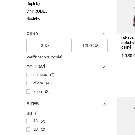
Doplňky
VÝPRODEJ
Novinky
CENA
Dětské
softsh
-
Kč
Kč
černé
1 130,
Použít cenové rozpětí
POHLAVÍ
chlapec
7
dívka
42
žena
2
SIZES
BUTY
18
2
20
2