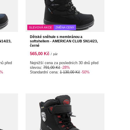
SLEVOVÁ AKCE
ZMĚNA CENY
Dětské sněhule s membránou a
14/23,
softshellem - AMERICAN CLUB SN14/23,
černé
565,00 Kč
/
pár
nů před
Nejnižší cena za posledních 30 dnů před
slevou:
791,00 Kč
-28%
0%
Standardní cena:
1 130,00 Kč
-50%