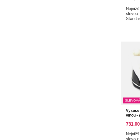
Nejnižš
slevou
Standa
SLEVOVÁ
Vysoce 
vlnou -
731,00
Nejnižš
slevou