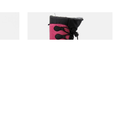
VÝHODNÁ NABÍDKA
ZMĚNA CENY
p -
Dětské sněhule H-TEX - GALOP X66544,
černo-růžové
364,00 Kč
/
pár
nů před
Nejnižší cena za posledních 30 dnů před
slevou:
362,00 Kč
+1%
0%
Standardní cena:
607,00 Kč
-40%