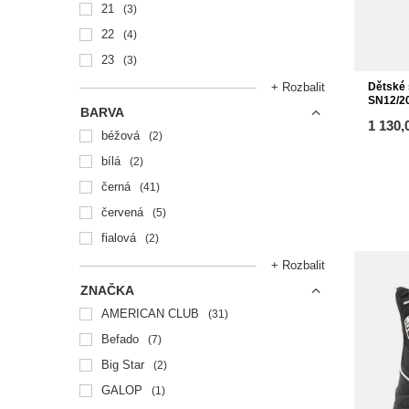
21
3
22
4
23
3
+ Rozbalit
Dětské
SN12/2
BARVA
1 130,
béžová
2
bílá
2
černá
41
červená
5
fialová
2
+ Rozbalit
ZNAČKA
AMERICAN CLUB
31
Befado
7
Big Star
2
GALOP
1