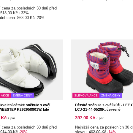
í cena za posledních 30 dnů před
:
518,00 Kč
+33%
rdní cena:
863,00 Kč
-20%
 AKCE
ZMĚNA CENY
SLEVOVÁ AKCE
ZMĚNA CENY
kvalitní dětské sněhule s ovčí
Dětské sněhule s ovčí kůží - LE
 WEESTEP R292958801W, bílé
LCJ-21-44-0528K, červené
 Kč
397,00 Kč
/
pár
/
pár
í cena za posledních 30 dnů před
Nejnižší cena za posledních 30 d
:
914,00 Kč
-20%
slevou:
462,00 Kč
-14%