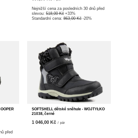
Nejnižší cena za posledních 30 dnů před
slevou:
518,00 Kč
+33%
Standardní cena:
863,00 Kč
-20%
E COOPER
SOFTSHELL dětské sněhule - WOJTYŁKO
21038, černé
1 046,00 Kč
/
pár
nů před