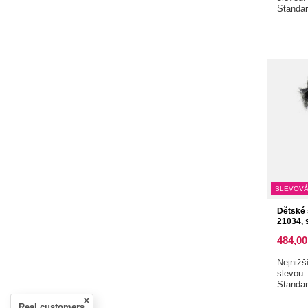
Standa
SLEVOVÁ
Dětské 
21034, 
484,00
Nejnižš
slevou
Standa
Real customers