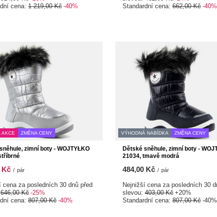
rdní cena:
1 219,00 Kč
-40%
Standardní cena:
662,00 Kč
-40%
 AKCE
ZMĚNA CENY
VÝHODNÁ NABÍDKA
ZMĚNA CENY
sněhule, zimní boty - WOJTYŁKO
Dětské sněhule, zimní boty - WO
stříbrné
21034, tmavě modrá
 Kč
484,00 Kč
/
pár
/
pár
í cena za posledních 30 dnů před
Nejnižší cena za posledních 30 d
:
646,00 Kč
-25%
slevou:
403,00 Kč
+20%
rdní cena:
807,00 Kč
-40%
Standardní cena:
807,00 Kč
-40%