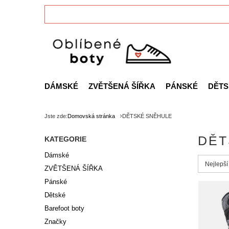
DÁMSKÉ
ZVĚTŠENÁ ŠÍŘKA
PÁNSKÉ
DĚTS
Jste zde:
Domovská stránka
DĚTSKÉ SNĚHULE
DĚT
KATEGORIE
Dámské
Zmień s
Nejlepší
ZVĚTŠENÁ ŠÍŘKA
Pánské
Dětské
Barefoot boty
Značky