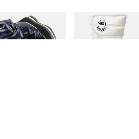
 AKCE
ZMĚNA CENY
VÝHODNÁ NABÍDKA
ZMĚNA CENY
sněhule s lesklým třpytem -
Dětské vlněné sněhule na suchý zi
P R292958801BL, modré
WEESTEP R529937715W, bílé
 Kč
664,00 Kč
/
pár
/
pár
í cena za posledních 30 dnů před
Nejnižší cena za posledních 30 d
:
914,00 Kč
-20%
slevou:
554,00 Kč
+19%
rdní cena:
1 219,00 Kč
-40%
Standardní cena:
1 107,00 Kč
-4