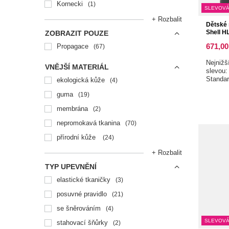
Kornecki
1
SLEVOVÁ
+ Rozbalit
Dětské
Shell H
ZOBRAZIT POUZE
671,00
Propagace
67
Nejnižš
VNĚJŠÍ MATERIÁL
slevou
Standa
ekologická kůže
4
guma
19
membrána
2
nepromokavá tkanina
70
přírodní kůže
24
+ Rozbalit
TYP UPEVNĚNÍ
elastické tkaničky
3
posuvné pravidlo
21
se šněrováním
4
SLEVOVÁ
stahovací šňůrky
2