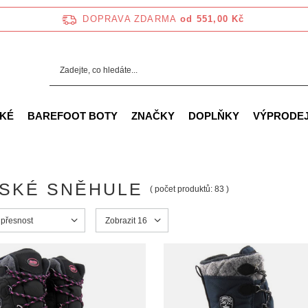
DOPRAVA ZDARMA
od 551,00 Kč
KÉ
BAREFOOT BOTY
ZNAČKY
DOPLŇKY
VÝPRODE
SKÉ SNĚHULE
( počet produktů:
83
)
ortowanie
 přesnost
Zmień ilość wyświetlanych produktów
Zobrazit 16