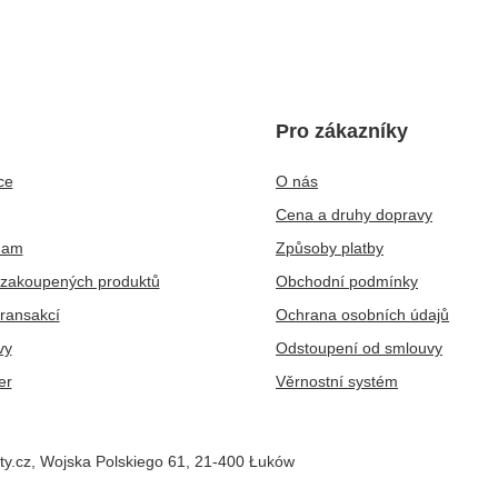
Pro zákazníky
ce
O nás
Cena a druhy dopravy
nam
Způsoby platby
zakoupených produktů
Obchodní podmínky
transakcí
Ochrana osobních údajů
vy
Odstoupení od smlouvy
er
Věrnostní systém
ty.cz
,
Wojska Polskiego 61
,
21-400
Łuków