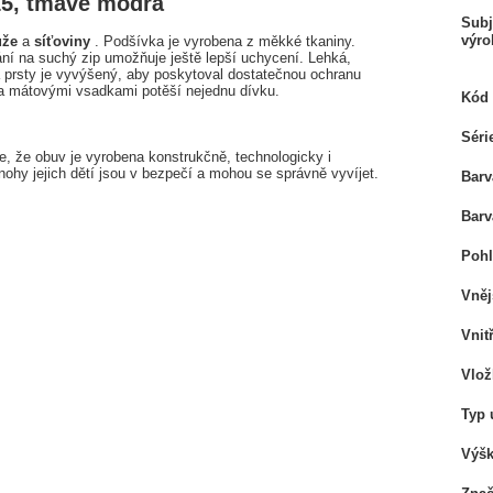
15, tmavě modrá
Subj
výro
ůže
a
síťoviny
. Podšívka je vyrobena z měkké tkaniny.
ání na suchý zip umožňuje ještě lepší uchycení. Lehká,
a prsty je vyvýšený, aby poskytoval dostatečnou ochranu
a mátovými vsadkami potěší nejednu dívku.
Kód 
Séri
je, že obuv je vyrobena konstrukčně, technologicky i
nohy jejich dětí jsou v bezpečí a mohou se správně vyvíjet.
Barv
Barv
Pohl
Vněj
Vnit
Vlož
Typ 
Výšk