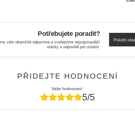
Zna
Potřebujete poradit?
Položit otá
a my vám okamžitě odpovíme a zveřejníme nejzajímavější
otázky a odpovědi pro ostatní.
PŘIDEJTE HODNOCENÍ
Vaše hodnocení:
5/5