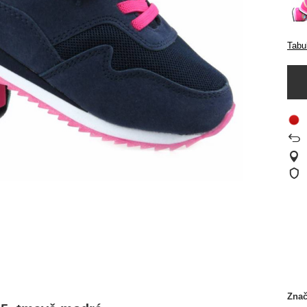
Tabul
Zna