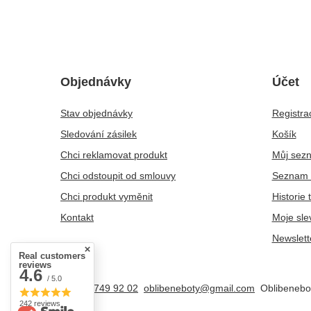
Objednávky
Účet
Stav objednávky
Registra
Sledování zásilek
Košík
Chci reklamovat produkt
Můj sez
Chci odstoupit od smlouvy
Seznam 
Chci produkt vyměnit
Historie 
Kontakt
Moje sle
Newslett
Real customers
reviews
4.6
/ 5.0
+48 25 749 92 02
oblibeneboty@gmail.com
Oblibenebo
242 reviews