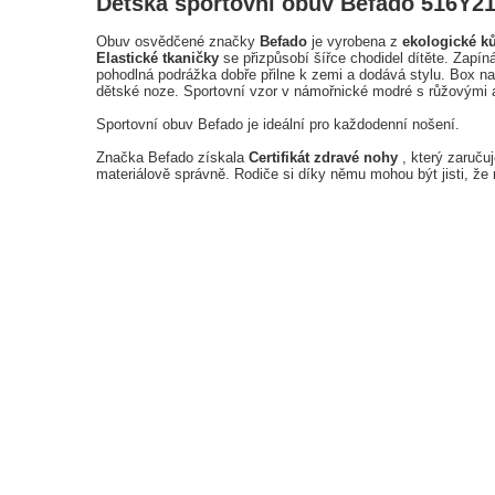
Dětská sportovní obuv Befado 516Y2
Obuv osvědčené značky
Befado
je vyrobena z
ekologické k
Elastické tkaničky
se přizpůsobí šířce chodidel dítěte. Zapín
pohodlná podrážka dobře přilne k zemi a dodává stylu. Box n
dětské noze. Sportovní vzor v námořnické modré s růžovými 
Sportovní obuv Befado je ideální pro každodenní nošení.
Značka Befado získala
Certifikát zdravé nohy
, který zaruču
materiálově správně. Rodiče si díky němu mohou být jisti, že 