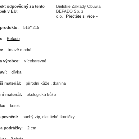
ekt odpovědný za tento
Bielskie Zakłady Obuwia
bek v EU
BEFADO Sp. z
o.o.
Přečtěte si více
produktu
516Y215
e
Befado
a
tmavě modrá
a výrobce
vícebarevné
aví
dívka
ší materiál
přírodní kůže
tkanina
řní materiál
ekologická kůže
ka
korek
upevnění
suchý zip
elastické tkaničky
a podrážky
2 cm