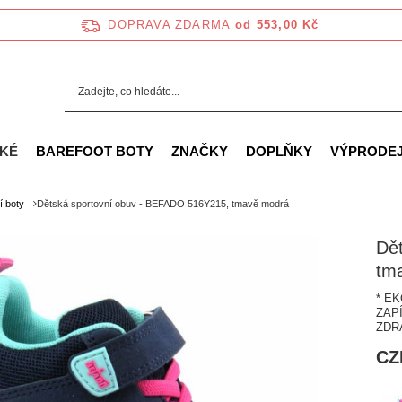
DOPRAVA ZDARMA
od 553,00 Kč
KÉ
BAREFOOT BOTY
ZNAČKY
DOPLŇKY
VÝPRODE
í boty
Dětská sportovní obuv - BEFADO 516Y215, tmavě modrá
Dě
tm
* E
ZAP
ZDR
CZ