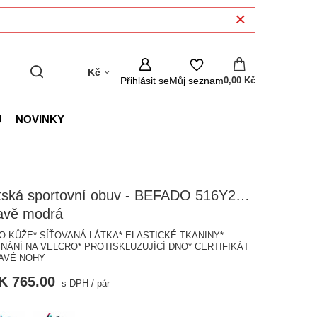
Kč
Přihlásit se
Můj seznam
0,00 Kč
J
NOVINKY
tská sportovní obuv - BEFADO 516Y215,
avě modrá
KO KŮŽE* SÍŤOVANÁ LÁTKA* ELASTICKÉ TKANINY*
ÍNÁNÍ NA VELCRO* PROTISKLUZUJÍCÍ DNO* CERTIFIKÁT
AVÉ NOHY
K 765.00
s DPH
/
pár