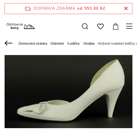
DOPRAVA ZDARMA
od 553,00 Kč
Domovská stránka
Dámské
Lodičky
Svatba
Kožené svatební lodičky s 