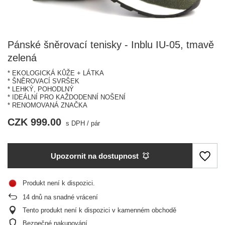
Pánské šněrovací tenisky - Inblu IU-05, tmavě
zelená
* EKOLOGICKÁ KŮŽE + LÁTKA
* ŠNĚROVACÍ SVRŠEK
* LEHKÝ, POHODLNÝ
* IDEÁLNÍ PRO KAŽDODENNÍ NOŠENÍ
* RENOMOVANÁ ZNAČKA
CZK 999.00
s DPH
/
pár
Upozornit na dostupnost
Produkt není k dispozici
14
dnů na snadné vrácení
Tento produkt není k dispozici v kamenném obchodě
Bezpečné nakupování