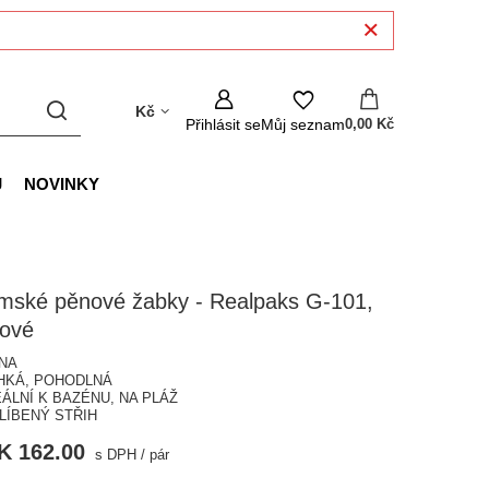
Kč
Přihlásit se
Můj seznam
0,00 Kč
J
NOVINKY
mské pěnové žabky - Realpaks G-101,
žové
ĚNA
EHKÁ, POHODLNÁ
EÁLNÍ K BAZÉNU, NA PLÁŽ
BLÍBENÝ STŘIH
K 162.00
s DPH
/
pár