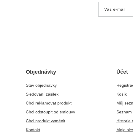
Váš e-mail
Objednávky
Účet
Stav objednávky
Registra
Sledování zásilek
Košík
Chci reklamovat produkt
Můj sez
Chci odstoupit od smlouvy
Seznam 
Chci produkt vyměnit
Historie 
Kontakt
Moje sle