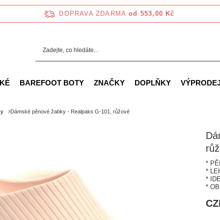
DOPRAVA ZDARMA
od 553,00 Kč
KÉ
BAREFOOT BOTY
ZNAČKY
DOPLŇKY
VÝPRODE
ky
Dámské pěnové žabky - Realpaks G-101, růžové
Dá
rů
* P
* L
* ID
* O
CZ