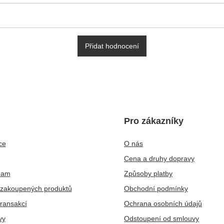
Přidat hodnocení
Pro zákazníky
ce
O nás
Cena a druhy dopravy
nam
Způsoby platby
zakoupených produktů
Obchodní podmínky
transakcí
Ochrana osobních údajů
vy
Odstoupení od smlouvy