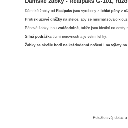
Dámské žabky - Realpaks G-101, růžo
Dámské žabky od
Realpaks
jsou vyrobeny z
lehké pěny
v rů
Protiskluzové drážky
na stélce, aby se minimalizovalo klouz
Pěnové žabky jsou
voděodolné
, takže jsou ideální na cesty
Silná podrážka
tlumí nerovnosti a je velmi lehký.
Žabky se skvěle hodí na každodenní nošení i na výlety na
Položte svůj dotaz 