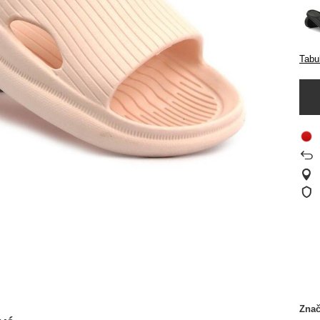
Tabul
Zna