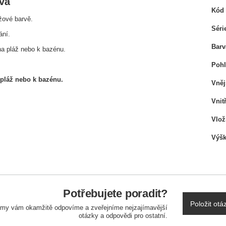
vá
Kód 
žové barvě.
Séri
ání.
Barv
 na pláž nebo k bazénu.
Pohl
 pláž nebo k bazénu.
Vněj
Vnit
Vlož
Výšk
Potřebujete poradit?
Položit otá
a my vám okamžitě odpovíme a zveřejníme nejzajímavější
otázky a odpovědi pro ostatní.