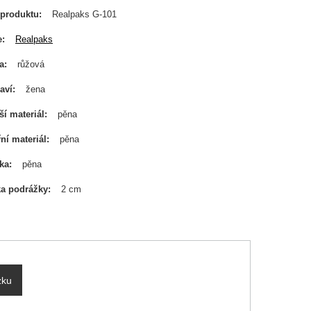
produktu
Realpaks G-101
e
Realpaks
a
růžová
aví
žena
ší materiál
pěna
řní materiál
pěna
ka
pěna
a podrážky
2 cm
zku