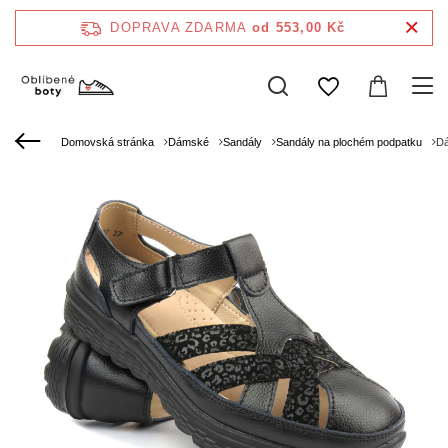
DOPRAVA ZDARMA
od 553,00 Kč
Domovská stránka
Dámské
Sandály
Sandály na plochém podpatku
Dá