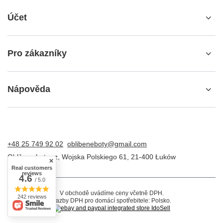
Účet
Pro zákazníky
Nápověda
+48 25 749 92 02
oblibeneboty@gmail.com
Oblibeneboty.cz
,
Wojska Polskiego 61
,
21-400
Łuków
Real customers
reviews
4.6
/ 5.0
V obchodě uvádíme ceny včetně DPH.
242 reviews
Sazby DPH pro domácí spotřebitele:
Polsko
.