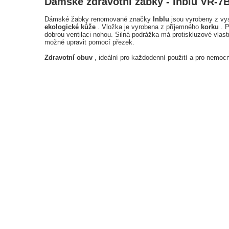
Dámské zdravotní žabky - Inblu VR-7B
Dámské žabky renomované značky
Inblu
jsou vyrobeny z vys
ekologické kůže
. Vložka je vyrobena z příjemného
korku
. P
dobrou ventilaci nohou. Silná podrážka má protiskluzové vlastn
možné upravit pomocí přezek.
Zdravotní obuv
, ideální pro každodenní použití a pro nemocn