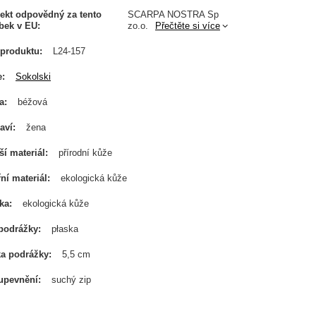
ekt odpovědný za tento
SCARPA NOSTRA Sp
bek v EU
zo.o.
Přečtěte si více
produktu
L24-157
e
Sokolski
a
béžová
aví
žena
ší materiál
přírodní kůže
řní materiál
ekologická kůže
ka
ekologická kůže
podrážky
płaska
a podrážky
5,5 cm
upevnění
suchý zip