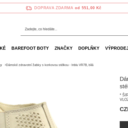
DOPRAVA ZDARMA
od 551,00 Kč
KÉ
BAREFOOT BOTY
ZNAČKY
DOPLŇKY
VÝPRODE
ky
Dámské zdravotní žabky s korkovou stélkou - Inblu VR7B, bílá
Dá
sté
* Š
VLO
CZ