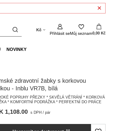
Kč
Přihlásit se
Můj seznam
0,00 Kč
J
NOVINKY
mské zdravotní žabky s korkovou
lkou - Inblu VR7B, bílá
IROKÉ POPRUHY PŘEZKY * SKVĚLÁ VĚTRÁNÍ * KORKOVÁ
ŽKA * KOMFORTNÍ PODRÁŽKA * PERFEKTNÍ DO PRÁCE
K 1,108.00
s DPH
/
pár