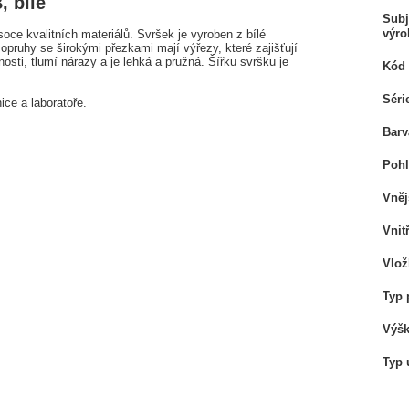
, bílé
Subj
výro
oce kvalitních materiálů. Svršek je vyroben z bílé
opruhy se širokými přezkami mají výřezy, které zajišťují
osti, tlumí nárazy a je lehká a pružná. Šířku svršku je
Kód 
Séri
ice a laboratoře.
Barv
Pohl
Vněj
Vnit
Vlož
Typ 
Výšk
Typ 