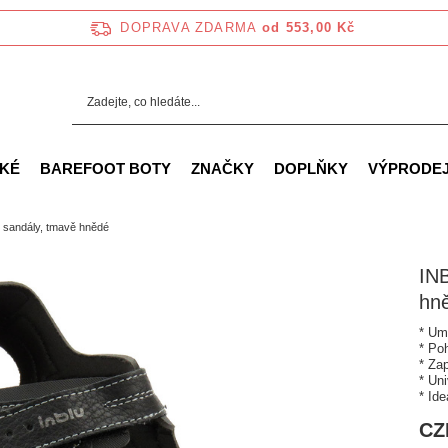
DOPRAVA ZDARMA
od 553,00 Kč
KÉ
BAREFOOT BOTY
ZNAČKY
DOPLŇKY
VÝPRODE
sandály, tmavě hnědé
IN
hn
* Um
* Po
* Za
* Uni
* Ide
CZ