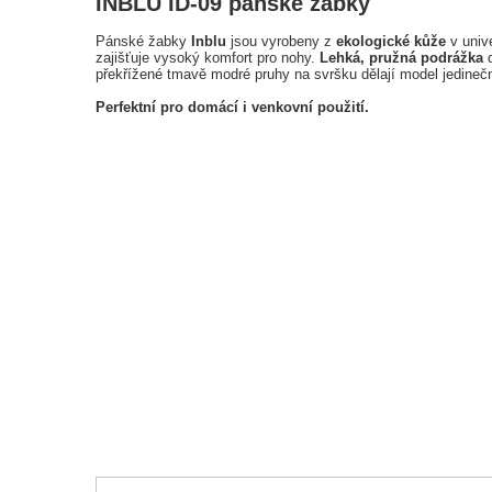
INBLU ID-09 pánské žabky
Pánské žabky
Inblu
jsou vyrobeny z
ekologické kůže
v univ
zajišťuje vysoký komfort pro nohy.
Lehká, pružná podrážka
d
překřížené tmavě modré pruhy na svršku dělají model jedine
Perfektní pro domácí i venkovní použití.