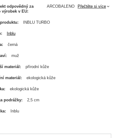
ekt odpovědný za
ARCOBALENO
Přečtěte si více
o výrobek v EU
produktu
INBLU TURBO
e
Inblu
a
černá
aví
muž
ší materiál
přírodní kůže
řní materiál
ekologická kůže
ka
ekologická kůže
a podrážky
2,5 cm
čka
Inblu