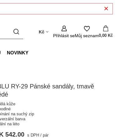
Kč
Přihlásit se
Můj seznam
0,00 Kč
J
NOVINKY
BLU RY-29 Pánské sandály, tmavě
ědé
ělá kůže
hodlné
pínání na suchý zip
verzální barva
ální na léto
K 542.00
s DPH
/
pár