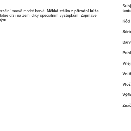
Subj
tent
erzální tmavě modré barvě.
Měkká stélka
z
přírodní kůže
obře drží na zemi díky speciálním výstupkům. Zajímavě
čným.
Kód 
Séri
Barv
Pohl
Vněj
Vnit
Vlož
Výšk
Zna