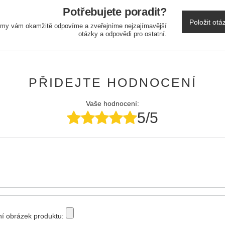
Potřebujete poradit?
Položit otá
a my vám okamžitě odpovíme a zveřejníme nejzajímavější
otázky a odpovědi pro ostatní.
PŘIDEJTE HODNOCENÍ
Vaše hodnocení:
5/5
tní obrázek produktu: