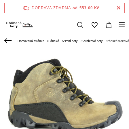
DOPRAVA ZDARMA
od 553,00 Kč
Domovská stránka
Pánské
Zimní boty
Kotníkové boty
Pánské trekov