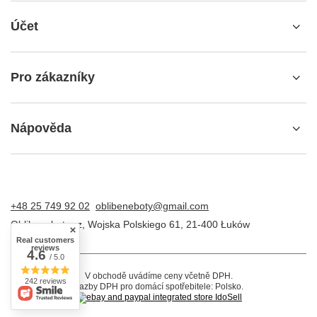
Účet
Pro zákazníky
Nápověda
+48 25 749 92 02
oblibeneboty@gmail.com
Oblibeneboty.cz
,
Wojska Polskiego 61
,
21-400
Łuków
Real customers
reviews
4.6
/ 5.0
V obchodě uvádíme ceny včetně DPH.
242 reviews
Sazby DPH pro domácí spotřebitele:
Polsko
.