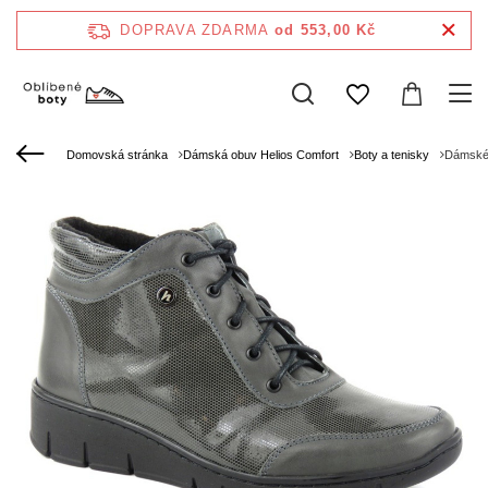
DOPRAVA ZDARMA
od 553,00 Kč
Domovská stránka
Dámská obuv Helios Comfort
Boty a tenisky
Dámské 