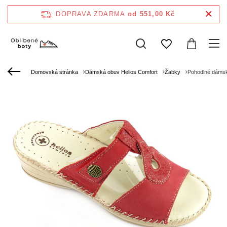
DOPRAVA ZDARMA
od 551,00 Kč
Domovská stránka
Dámská obuv Helios Comfort
Žabky
Pohodlné dámsk