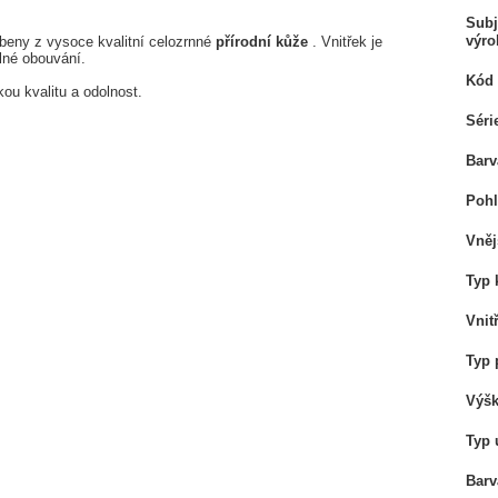
Subj
výro
beny z vysoce kvalitní celozrnné
přírodní kůže
. Vnitřek je
lné obouvání.
Kód 
ou kvalitu a odolnost.
Séri
Barv
Pohl
Vněj
Typ 
Vnit
Typ 
Výšk
Typ 
Barv