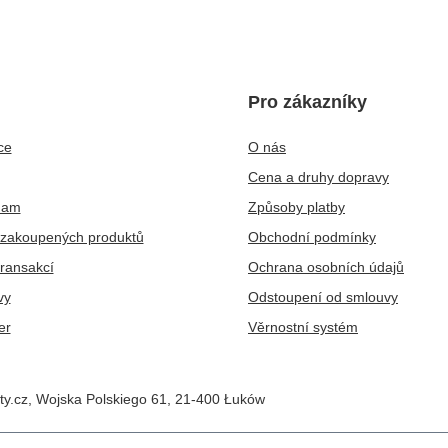
Pro zákazníky
ce
O nás
Cena a druhy dopravy
nam
Způsoby platby
zakoupených produktů
Obchodní podmínky
transakcí
Ochrana osobních údajů
vy
Odstoupení od smlouvy
er
Věrnostní systém
ty.cz
,
Wojska Polskiego 61
,
21-400
Łuków