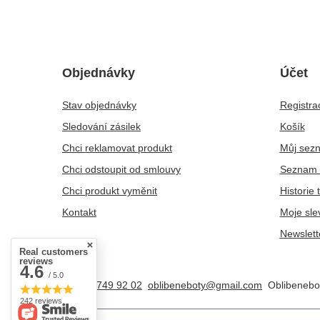
Objednávky
Účet
Stav objednávky
Registra
Sledování zásilek
Košík
Chci reklamovat produkt
Můj sez
Chci odstoupit od smlouvy
Seznam 
Chci produkt vyměnit
Historie 
Kontakt
Moje sle
Newslett
Real customers
reviews
4.6
/ 5.0
+48 25 749 92 02
oblibeneboty@gmail.com
Oblibenebo
242 reviews