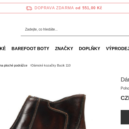
DOPRAVA ZDARMA
od 551,00 Kč
KÉ
BAREFOOT BOTY
ZNAČKY
DOPLŇKY
VÝPRODE
na ploché podrážce
Dámské kozačky Bucik 110
Dá
Poho
CZ