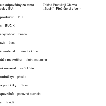
ekt odpovědný za tento
Zakład Produkcji Obuwia
bek v EU
,,Bucik"
Přečtěte si více
produktu
110
e
BUCIK
a výrobce
hnědá
aví
žena
ší materiál
přírodní kůže
kůže na svršku
skóra naturalna
řní materiál
ovčí kůže
podrážky
płaska
a podrážky
3 cm
upevnění
posuvné pravidlo
a
hnědá