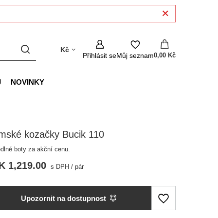
Kč
Přihlásit se
Můj seznam
0,00 Kč
J
NOVINKY
mské kozačky Bucik 110
dlné boty za akční cenu.
K 1,219.00
s DPH
/
pár
Upozornit na dostupnost