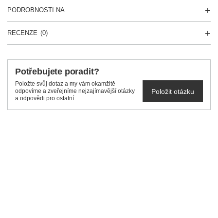
PODROBNOSTI NA
RECENZE
(0)
Potřebujete poradit?
Položte svůj dotaz a my vám okamžitě
Položit otázku
odpovíme a zveřejníme nejzajímavější otázky
a odpovědi pro ostatní.