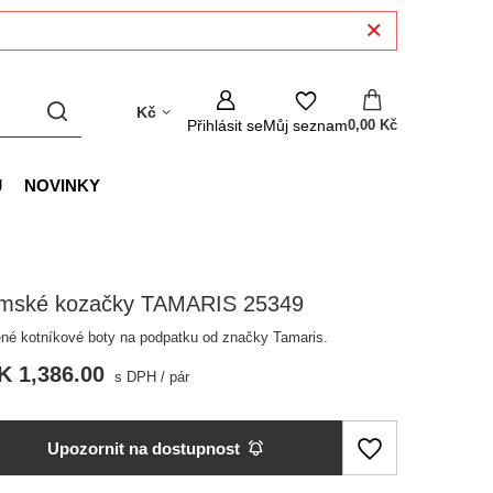
Kč
Přihlásit se
Můj seznam
0,00 Kč
J
NOVINKY
mské kozačky TAMARIS 25349
né kotníkové boty na podpatku od značky Tamaris.
K 1,386.00
s DPH
/
pár
Upozornit na dostupnost