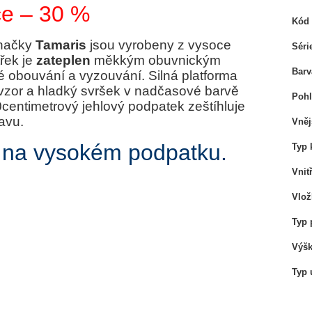
e – 30 %
Kód 
značky
Tamaris
jsou vyrobeny z vysoce
Séri
třek je
zateplen
měkkým obuvnickým
Barv
é obouvání a vyzouvání. Silná platforma
 vzor a hladký svršek v nadčasové barvě
Pohl
0centimetrový jehlový podpatek zeštíhluje
avu.
Vněj
 na vysokém podpatku.
Typ 
Vnit
Vlož
Typ 
Výšk
Typ 