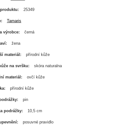
produktu
25349
e
Tamaris
a výrobce
černá
aví
žena
ší materiál
přírodní kůže
kůže na svršku
skóra naturalna
řní materiál
ovčí kůže
ka
přírodní kůže
podrážky
pin
a podrážky
10,5 cm
upevnění
posuvné pravidlo