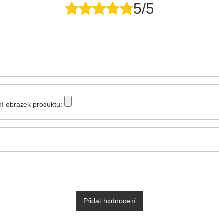
5/5
tní obrázek produktu:
Přidat hodnocení