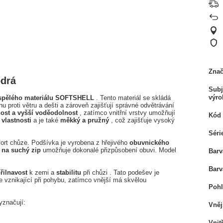
Zna
drá
Subj
výro
yspělého materiálu SOFTSHELL
. Tento materiál se skládá
u proti větru a dešti a zároveň zajišťují správné odvětrávání
ost a vyšší voděodolnost
, zatímco vnitřní vrstvy umožňují
Kód 
vlastnosti
a je také
měkký a pružný
, což zajišťuje vysoký
Séri
fort chůze. Podšívka je vyrobena z hřejivého
obuvnického
í
na suchý zip
umožňuje dokonalé přizpůsobení obuvi. Model
Barv
Barv
řilnavost
k zemi a
stabilitu
při chůzi . Tato podešev je
ce vznikající při pohybu, zatímco vnější má skvělou
Pohl
značují:
Vněj
Vnit