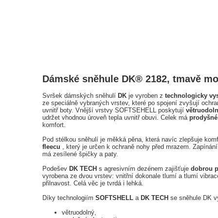
Dámské sněhule DK® 2182, tmavě mo
Svršek dámských sněhulí
DK
je vyroben z
technologicky v
ze speciálně vybraných vrstev, které po spojení zvyšují ochran
uvnitř boty. Vnější vrstvy SOFTSEHELL poskytují
větruodoln
udržet vhodnou úroveň tepla uvnitř obuvi. Celek má
prodyšné 
komfort.
Pod stélkou sněhulí je měkká pěna, která navíc zlepšuje kom
fleecu
, který je určen k ochraně nohy před mrazem. Zapínán
má zesílené špičky a paty.
Podešev
DK TECH
s agresivním dezénem zajišťuje
dobrou p
vyrobena ze dvou vrstev: vnitřní dokonale tlumí a tlumí vibra
přilnavost. Celá věc je tvrdá i lehká.
Díky technologiím
SOFTSHELL
a
DK TECH
se sněhule DK vy
větruodolný,