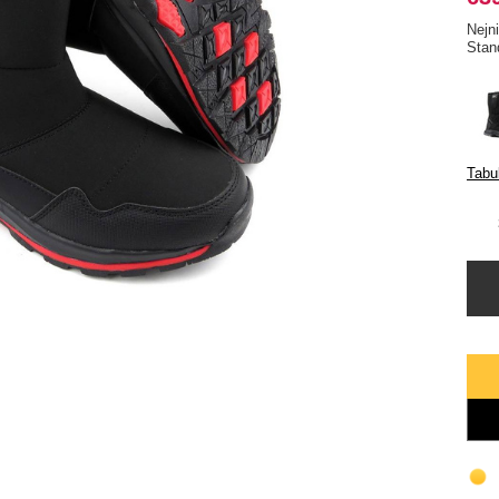
Nejn
Stan
Tabul