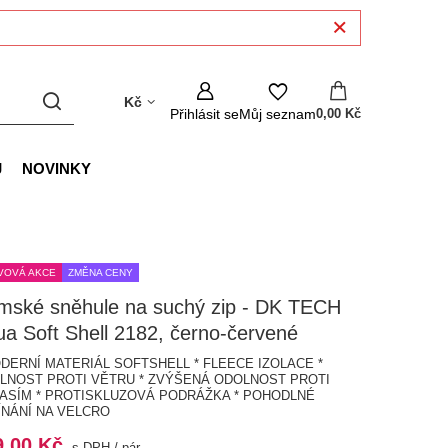
Kč
Přihlásit se
Můj seznam
0,00 Kč
J
NOVINKY
VOVÁ AKCE
ZMĚNA CENY
mské sněhule na suchý zip - DK TECH
a Soft Shell 2182, černo-červené
ODERNÍ MATERIÁL SOFTSHELL * FLEECE IZOLACE *
LNOST PROTI VĚTRU * ZVÝŠENÁ ODOLNOST PROTI
ASÍM * PROTISKLUZOVÁ PODRÁŽKA * POHODLNÉ
ÍNÁNÍ NA VELCRO
9,00 Kč
s DPH
/
pár