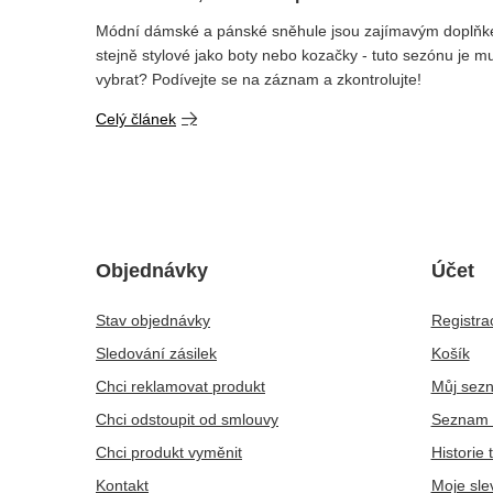
Módní dámské a pánské sněhule jsou zajímavým doplňkem
stejně stylové jako boty nebo kozačky - tuto sezónu je mu
vybrat? Podívejte se na záznam a zkontrolujte!
Celý článek
Objednávky
Účet
Stav objednávky
Registra
Sledování zásilek
Košík
Chci reklamovat produkt
Můj sez
Chci odstoupit od smlouvy
Seznam 
Chci produkt vyměnit
Historie 
Kontakt
Moje sle