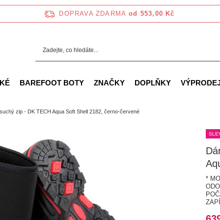
DOPRAVA ZDARMA
od 553,00 Kč
KÉ
BAREFOOT BOTY
ZNAČKY
DOPLŇKY
VÝPRODE
uchý zip - DK TECH Aqua Soft Shell 2182, černo-červené
SLE
Dá
Aqu
* M
ODO
POČ
ZAP
63