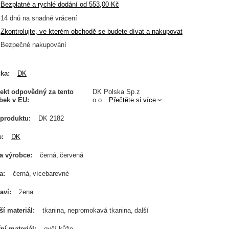
Bezplatné a rychlé dodání
od
553,00 Kč
14
dnů na snadné vrácení
Zkontrolujte, ve kterém obchodě se budete dívat a nakupovat
Bezpečné nakupování
čka
DK
ekt odpovědný za tento
DK Polska Sp.z
bek v EU
o.o.
Přečtěte si více
produktu
DK 2182
e
DK
a výrobce
černá
červená
a
černá
vícebarevné
aví
žena
ší materiál
tkanina
nepromokavá tkanina
další
řní materiál
ovčí kůže