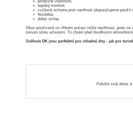
prodyšné vlastnosti,
tepelný komfort,
zvýšená ochrana proti navlhnutí (doporučujeme použít 
flexibilita,
dobrý úchop.
Obuv používaná ve vlhkém počasí může navlhnout, proto se v
tomuto účelu určenými. To chrání před škodlivými atmosférick
Sněhule DK jsou perfektní pro chladné dny - jak pro turist
Položte svůj dotaz 