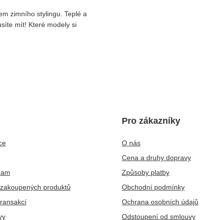
 zimního stylingu. Teplé a
síte mít! Které modely si
Pro zákazníky
ce
O nás
Cena a druhy dopravy
nam
Způsoby platby
zakoupených produktů
Obchodní podmínky
transakcí
Ochrana osobních údajů
vy
Odstoupení od smlouvy