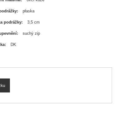
podrážky
płaska
a podrážky
3,5 cm
upevnění
suchý zip
čka
DK
zku