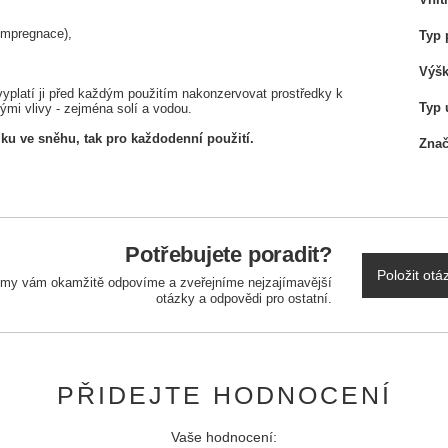
impregnace),
Typ 
Výšk
yplatí ji před každým použitím nakonzervovat prostředky k
Typ 
ými vlivy - zejména solí a vodou.
iku ve sněhu, tak pro každodenní použití.
Zna
Potřebujete poradit?
Položit otá
a my vám okamžitě odpovíme a zveřejníme nejzajímavější
otázky a odpovědi pro ostatní.
PŘIDEJTE HODNOCENÍ
Vaše hodnocení: