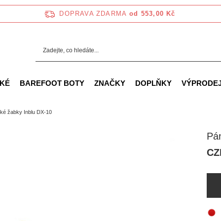
DOPRAVA ZDARMA
od 553,00 Kč
KÉ
BAREFOOT BOTY
ZNAČKY
DOPLŇKY
VÝPRODE
ké žabky Inblu DX-10
Pá
CZ