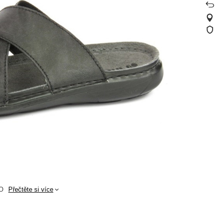
O
Přečtěte si více