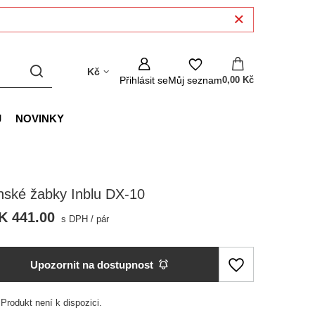
Kč
Přihlásit se
Můj seznam
0,00 Kč
J
NOVINKY
nské žabky Inblu DX-10
K 441.00
s DPH
/
pár
Upozornit na dostupnost
Produkt není k dispozici